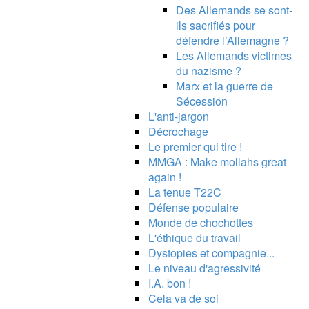
Des Allemands se sont-
ils sacrifiés pour
défendre l’Allemagne ?
Les Allemands victimes
du nazisme ?
Marx et la guerre de
Sécession
L'anti-jargon
Décrochage
Le premier qui tire !
MMGA : Make mollahs great
again !
La tenue T22C
Défense populaire
Monde de chochottes
L'éthique du travail
Dystopies et compagnie...
Le niveau d'agressivité
I.A. bon !
Cela va de soi