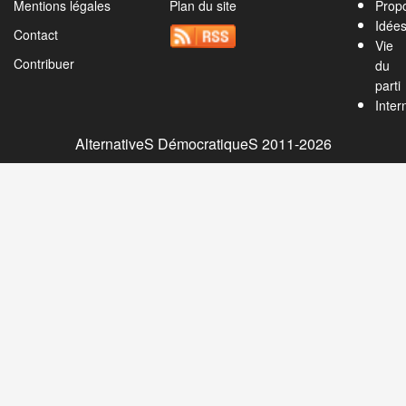
Mentions légales
Plan du site
Propo
Idée
Contact
Vie
Contribuer
du
parti
Inter
AlternativeS DémocratiqueS 2011-2026