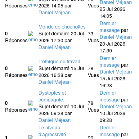
Daniel Méjean
Réponses
2026 14:05
par
Vues
25 Jui 2026
Daniel Méjean
14:05
Dernier
Monde de chochottes
message
par
0
Sujet démarré 20 Jui
73
Daniel Méjean
Réponses
2026 17:30
par
Vues
20 Jui 2026
Daniel Méjean
17:30
Dernier
L'éthique du travail
message
par
0
Sujet démarré 15 Jui
78
Daniel Méjean
Réponses
2026 16:28
par
Vues
15 Jui 2026
Daniel Méjean
16:28
Dystopies et
Dernier
compagnie...
message
par
0
78
Sujet démarré 10 Jui
Daniel Méjean
Réponses
Vues
2026 09:28
par
10 Jui 2026
Daniel Méjean
09:28
Le niveau
Dernier
d'agressivité
message
par
1
90