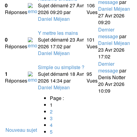
message
par
0
Sujet démarré 27 Avr
106
Daniel Méjean
Réponses
2026 09:20
par
Vues
27 Avr 2026
Daniel Méjean
09:20
Dernier
Y mettre les mains
message
par
0
Sujet démarré 23 Avr
101
Daniel Méjean
Réponses
2026 17:02
par
Vues
23 Avr 2026
Daniel Méjean
17:02
Dernier
Simple ou simpliste ?
message
par
1
Sujet démarré 18 Avr
95
Denis Notter
Réponses
2026 14:34
par
Vues
20 Avr 2026
Daniel Méjean
10:09
Page :
1
2
3
4
Nouveau sujet
5