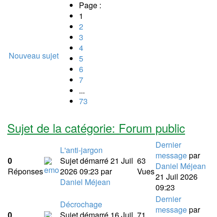
Page :
1
2
3
4
Nouveau sujet
5
6
7
...
73
Sujet de la catégorie: Forum public
Dernier
L'anti-jargon
message
par
0
Sujet démarré 21 Juil
63
Daniel Méjean
Réponses
2026 09:23
par
Vues
21 Juil 2026
Daniel Méjean
09:23
Dernier
Décrochage
message
par
0
Sujet démarré 16 Juil
71