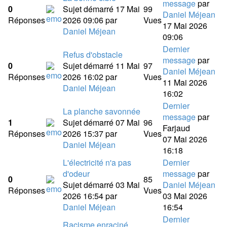
message
par
0
Sujet démarré 17 Mai
99
Daniel Méjean
Réponses
2026 09:06
par
Vues
17 Mai 2026
Daniel Méjean
09:06
Dernier
Refus d'obstacle
message
par
0
Sujet démarré 11 Mai
97
Daniel Méjean
Réponses
2026 16:02
par
Vues
11 Mai 2026
Daniel Méjean
16:02
Dernier
La planche savonnée
message
par
1
Sujet démarré 07 Mai
96
Farjaud
Réponses
2026 15:37
par
Vues
07 Mai 2026
Daniel Méjean
16:18
L'électricité n'a pas
Dernier
d'odeur
message
par
0
85
Sujet démarré 03 Mai
Daniel Méjean
Réponses
Vues
2026 16:54
par
03 Mai 2026
Daniel Méjean
16:54
Dernier
Racisme enraciné