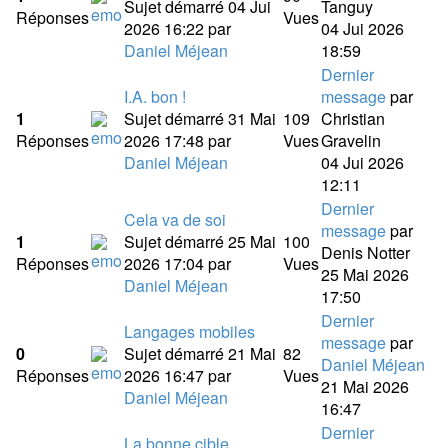
Sujet démarré 04 Jui
Tanguy
Réponses
Vues
2026 16:22
par
04 Jui 2026
Daniel Méjean
18:59
Dernier
I.A. bon !
message
par
1
Sujet démarré 31 Mai
109
Christian
Réponses
2026 17:48
par
Vues
Gravelin
Daniel Méjean
04 Jui 2026
12:11
Dernier
Cela va de soi
message
par
1
Sujet démarré 25 Mai
100
Denis Notter
Réponses
2026 17:04
par
Vues
25 Mai 2026
Daniel Méjean
17:50
Dernier
Langages mobiles
message
par
0
Sujet démarré 21 Mai
82
Daniel Méjean
Réponses
2026 16:47
par
Vues
21 Mai 2026
Daniel Méjean
16:47
Dernier
La bonne cible