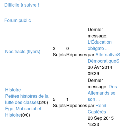
Difficile à suivre !
Forum public
Dernier
message:
L'Éducation
2
0
obligato ...
Nos tracts (flyers)
Sujets
Réponses
par
AlternativeS
DémocratiqueS
30 Avr 2014
09:39
Dernier
message:
Des
Histoire
Allemands se
Petites histoires de la
5
1
son ...
lutte des classes
(2/0)
Sujets
Réponses
par
Rémi
Égo, Moi social et
Castérès
Histoire
(0/0)
23 Sep 2015
15:33