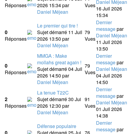
Daniel Méjean
Réponses
2026 15:34
par
Vues
16 Juil 2026
Daniel Méjean
15:34
Dernier
Le premier qui tire !
message
par
0
Sujet démarré 11 Juil
79
Daniel Méjean
Réponses
2026 13:50
par
Vues
11 Juil 2026
Daniel Méjean
13:50
MMGA : Make
Dernier
mollahs great again !
message
par
0
79
Sujet démarré 04 Juil
Daniel Méjean
Réponses
Vues
2026 14:50
par
04 Juil 2026
Daniel Méjean
14:50
Dernier
La tenue T22C
message
par
2
Sujet démarré 30 Jui
91
Daniel Méjean
Réponses
2026 12:30
par
Vues
01 Juil 2026
Daniel Méjean
14:38
Dernier
Défense populaire
message
par
0
Sujet démarré 25 Jui
76