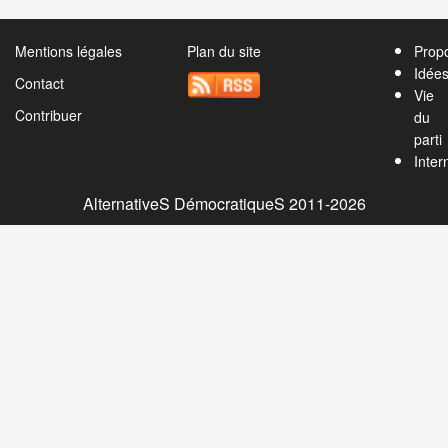
Mentions légales
Plan du site
Propo
Idée
Contact
Vie
Contribuer
du
parti
Inter
AlternativeS DémocratiqueS 2011-2026