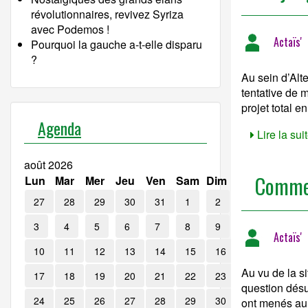
révolutionnaires, revivez Syriza
avec Podemos !
Actaïs'
Pourquoi la gauche a-t-elle disparu
?
Au sein d’Alt
tentative de 
projet total e
Agenda
Lire la suit
août 2026
Commen
Lun
Mar
Mer
Jeu
Ven
Sam
Dim
27
28
29
30
31
1
2
3
4
5
6
7
8
9
Actaïs'
10
11
12
13
14
15
16
Au vu de la s
17
18
19
20
21
22
23
question désu
24
25
26
27
28
29
30
ont menés au 