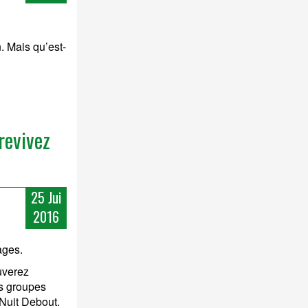
. Mais qu’est-
revivez
25 Jui
2016
ages.
uverez
ts groupes
 Nuit Debout.