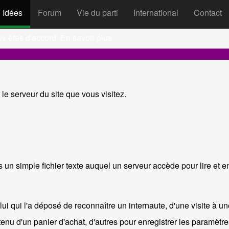
Idées
Forum
Vie du parti
International
Contact
ookies et autres technologies sim
us êtes d'accord.
En savoir plus
le serveur du site que vous visitez.
 un simple fichier texte auquel un serveur accède pour lire et en
lui qui l'a déposé de reconnaître un internaute, d'une visite à un
enu d'un panier d'achat, d'autres pour enregistrer les paramètres