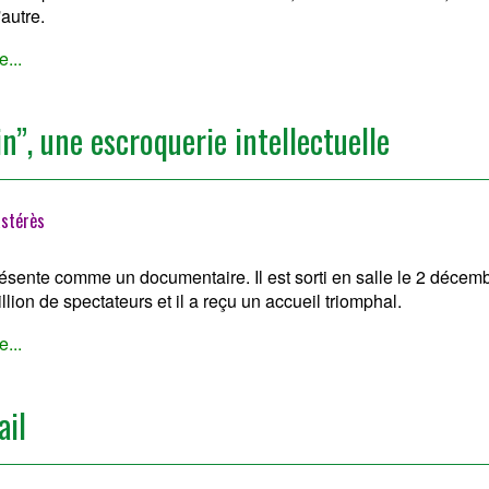
'autre.
e...
”, une escroquerie intellectuelle
stérès
ésente comme un documentaire. Il est sorti en salle le 2 décemb
lion de spectateurs et il a reçu un accueil triomphal.
e...
ail