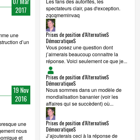
07 Mar
Les fans des autorités, les
spectateurs clair, pas d'exception.
2017
zqcqmeminvaq
Prises de position d’AlternativeS
omme une
DémocratiqueS
struction d’un
Vous posez une question dont
j’aimerais beaucoup connaitre la
réponse. Voici seulement ce que je...
Prises de position d’AlternativeS
DémocratiqueS
19 Nov
Nous sommes dans un modèle de
mondialisation bananier (voir les
2016
affaires qui se succèdent) où...
Prises de position d’AlternativeS
t presque une
DémocratiqueS
agement nous
J’ajouterais ceci à la réponse de
nomique et