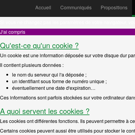
Accueil
Communiqués
Propositions
REMARQUE ! Ce site utilise des c
Si vous ne changez pas les paramètres de votre navigateur, vo
J'ai compris
Qu'est-ce qu'un cookie ?
Un cookie est une information déposée sur votre disque dur par 
Il contient plusieurs données :
le nom du serveur qui l'a déposée ;
un identifiant sous forme de numéro unique ;
éventuellement une date d'expiration…
Ces informations sont parfois stockées sur votre ordinateur dans
A quoi servent les cookies ?
Les cookies ont différentes fonctions. Ils peuvent permettre à ce
Certains cookies peuvent aussi être utilisés pour stocker le cont