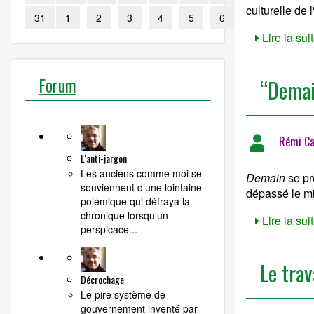
culturelle de l
31
1
2
3
4
5
6
Lire la suit
Forum
“Demain
Rémi Ca
L'anti-jargon
Les anciens comme moi se
Demain
se pr
souviennent d’une lointaine
dépassé le mil
polémique qui défraya la
chronique lorsqu’un
Lire la suit
perspicace...
Le trav
Décrochage
Le pire système de
gouvernement inventé par