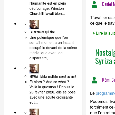
l’humanité est en plein
Daniel 
décrochage. Winston
Churchill l’avait bien...
Travailler es
ce que le trava
Le premier qui tire !
Lire la suit
Une polémique que l’on
sentait monter, a un instant
occupé le devant de la scène
Nostalg
médiatique avant de
Syriza
disparaitre,...
MMGA : Make mollahs great again !
Rémi Ca
Et alors ? And so what ?
Voilà la question ! Depuis le
28 février 2026, elle se pose
Le
programme
avec une acuité croissante
Podemos rival
eut...
forcément ce 
que l’on retr