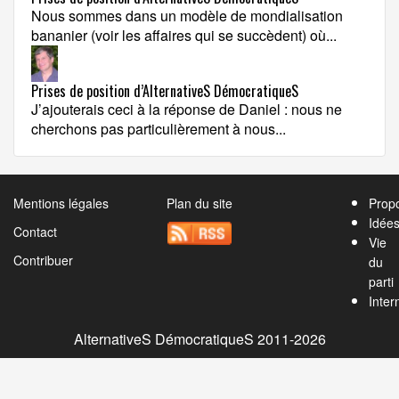
Nous sommes dans un modèle de mondialisation
bananier (voir les affaires qui se succèdent) où...
Prises de position d’AlternativeS DémocratiqueS
J’ajouterais ceci à la réponse de Daniel : nous ne
cherchons pas particulièrement à nous...
Mentions légales
Plan du site
Propo
Idée
Contact
Vie
Contribuer
du
parti
Inter
AlternativeS DémocratiqueS 2011-2026