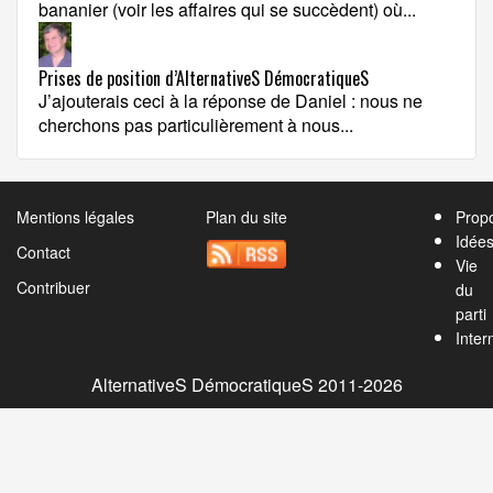
bananier (voir les affaires qui se succèdent) où...
Prises de position d’AlternativeS DémocratiqueS
J’ajouterais ceci à la réponse de Daniel : nous ne
cherchons pas particulièrement à nous...
Mentions légales
Plan du site
Propo
Idée
Contact
Vie
Contribuer
du
parti
Inter
AlternativeS DémocratiqueS 2011-2026