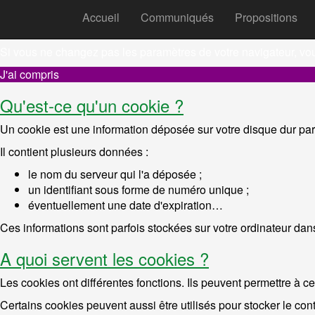
Accueil
Communiqués
Propositions
REMARQUE ! Ce site utilise des c
Si vous ne changez pas les paramètres de votre navigateur, vo
J'ai compris
Qu'est-ce qu'un cookie ?
Un cookie est une information déposée sur votre disque dur par 
Il contient plusieurs données :
le nom du serveur qui l'a déposée ;
un identifiant sous forme de numéro unique ;
éventuellement une date d'expiration…
Ces informations sont parfois stockées sur votre ordinateur dans
A quoi servent les cookies ?
Les cookies ont différentes fonctions. Ils peuvent permettre à ce
Certains cookies peuvent aussi être utilisés pour stocker le cont