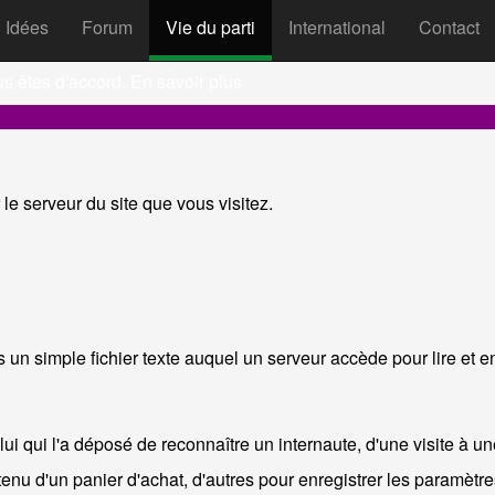
Idées
Forum
Vie du parti
International
Contact
ookies et autres technologies sim
us êtes d'accord.
En savoir plus
le serveur du site que vous visitez.
 un simple fichier texte auquel un serveur accède pour lire et en
lui qui l'a déposé de reconnaître un internaute, d'une visite à un
enu d'un panier d'achat, d'autres pour enregistrer les paramètres