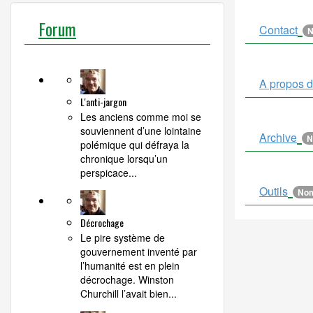
Forum
Contact
N
A propos de
L'anti-jargon
Les anciens comme moi se
souviennent d’une lointaine
Archive
N
polémique qui défraya la
chronique lorsqu’un
perspicace...
Outils
Nom
Décrochage
Le pire système de
gouvernement inventé par
l’humanité est en plein
décrochage. Winston
Churchill l’avait bien...